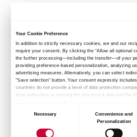
Your Cookie Preference
In addition to strictly necessary cookies, we and our reci
require your consent. By clicking the "Allow all optional 
the further processing—including the transfer—of your p
providing preference-based personalization, analyzing u
advertising measures. Alternatively, you can select indivi
"Save selection" button. Your consent expressly includes 
countries do not provide a level of data protection compar
local authorities accessing the processed data and the lim
the cookies and technologies used, as well as the proces
Consent
and recipients — can be found by clicking "Show details" o
Necessary
Convenience and
Selection
the website. Depending on your chosen settings, or if you
Personalization
the website may no longer be available. You can revoke yo
Policy or by clicking the link "Cookie settings" at the bot