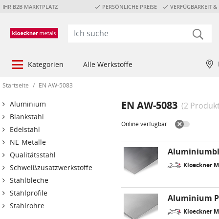
IHR B2B MARKTPLATZ
PERSÖNLICHE PREISE
VERFÜGBARKEIT & 
Kategorien
Alle Werkstoffe
Startseite
/
EN AW-5083
EN AW-5083
Aluminium
(2 Produk
Blankstahl
Online verfügbar
Edelstahl
NE-Metalle
Aluminiumbl
Qualitätsstahl
Kloeckner 
Schweißzusatzwerkstoffe
Stahlbleche
Stahlprofile
Aluminium P
Stahlrohre
Kloeckner 