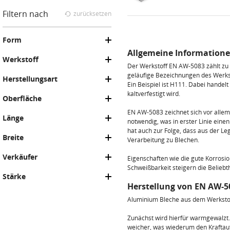
Filtern nach
zurücksetzen
Form
Allgemeine Informatione
Werkstoff
Der Werkstoff EN AW-5083 zählt zu
geläufige Bezeichnungen des Werks
Herstellungsart
Ein Beispiel ist H111. Dabei handel
kaltverfestigt wird.
Oberfläche
EN AW-5083 zeichnet sich vor alle
Länge
notwendig, was in erster Linie eine
hat auch zur Folge, dass aus der Le
Breite
Verarbeitung zu Blechen.
Verkäufer
Eigenschaften wie die gute Korrosio
Schweißbarkeit steigern die Beliebt
Stärke
Herstellung von EN AW-5
Aluminium Bleche aus dem Werkstof
Zunächst wird hierfür warmgewalzt. 
weicher, was wiederum den Kraftau