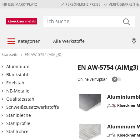
IHR B2B MARKTPLATZ
PERSÖNLICHE PREISE
VERFÜGBARKEIT & 
Kategorien
Alle Werkstoffe
Startseite
/
EN AW-5754 (AlMg3)
EN AW-5754 (AlMg3)
Aluminium
Blankstahl
Online verfügbar
Edelstahl
NE-Metalle
Aluminiumbl
Qualitätsstahl
Kloeckner 
Schweißzusatzwerkstoffe
Stahlbleche
Stahlprofile
Aluminium W
Stahlrohre
Kloeckner 