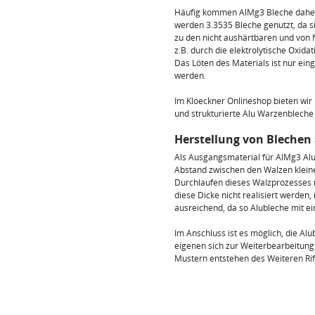
Häufig kommen AlMg3 Bleche daher 
werden 3.3535 Bleche genutzt, da s
zu den nicht aushärtbaren und von
z.B. durch die elektrolytische Oxid
Das Löten des Materials ist nur ei
werden.
Im Kloeckner Onlineshop bieten wi
und strukturierte Alu Warzenbleche i
Herstellung von Blechen
Als Ausgangsmaterial für AlMg3 Alu
Abstand zwischen den Walzen kleine
Durchlaufen dieses Walzprozesses 
diese Dicke nicht realisiert werden
ausreichend, da so Alubleche mit e
Im Anschluss ist es möglich, die Al
eigenen sich zur Weiterbearbeitung 
Mustern entstehen des Weiteren Rif