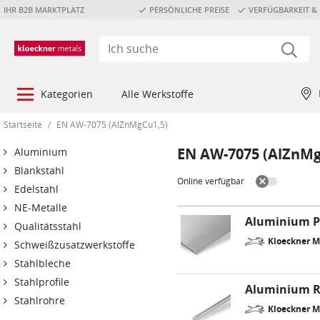
IHR B2B MARKTPLATZ
PERSÖNLICHE PREISE
VERFÜGBARKEIT & 
Kategorien
Alle Werkstoffe
Startseite
/
EN AW-7075 (AlZnMgCu1,5)
EN AW-7075 (AlZnMg
Aluminium
Blankstahl
Online verfügbar
Edelstahl
NE-Metalle
Aluminium P
Qualitätsstahl
Kloeckner 
Schweißzusatzwerkstoffe
Stahlbleche
Stahlprofile
Aluminium 
Stahlrohre
Kloeckner 