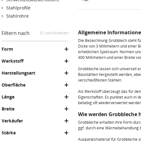
Stahlprofile
Stahlrohre
Allgemeine Information
Filtern nach
zurücksetzen
Die Bezeichnung Grobblech steht für
Dicke von 3 Millimetern und einer 
Form
erheblichen Spielraum: Normen und
400 Millimetern und einer Breite von
Werkstoff
Grobbleche lassen sich universell 
Herstellungsart
Baustählen hergestellt werden, abe
verschleißfesten Stählen.
Oberfläche
Als Werkstoff überzeugt das für de
Länge
Eigenschaften. Es punktet auch in d
beliebig oft wiederverwertet werde
Breite
Wie werden Grobbleche h
Verkäufer
Grobbleche erhalten ihre Form dur
ggf. durch eine Wärmebehandlung b
Stärke
Ausgangsmaterial für Grobbleche s