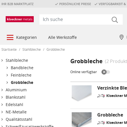
IHR B2B MARKTPLATZ
PERSÖNLICHE PREISE
VERFÜGBARKEIT & 
Kategorien
Alle Werkstoffe
Startseite
/
Stahlbleche
/
Grobbleche
Grobbleche
Stahlbleche
(2 Produk
Bandbleche
Online verfügbar
Feinbleche
Grobbleche
Verzinkte Bl
Aluminium
Kloeckner 
Blankstahl
Edelstahl
NE-Metalle
Grobbleche
Qualitätsstahl
Kloeckner 
Schweißzusatzwerkstoffe