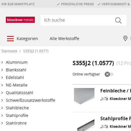
IHR B2B MARKTPLATZ
PERSÖNLICHE PREISE
VERFÜGBARKEIT & 
Kategorien
Alle Werkstoffe
Startseite
/
S355J2 (1.0577)
S355J2 (1.0577)
Aluminium
(12 Pr
Blankstahl
Online verfügbar
Edelstahl
NE-Metalle
Feinbleche /
Qualitätsstahl
Kloeckner 
Schweißzusatzwerkstoffe
Stahlbleche
Stahlprofile
Stahlprofile
Stahlrohre
Kloeckner 