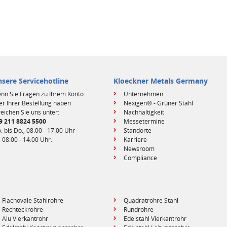
sere Servicehotline
Kloeckner Metals Germany
nn Sie Fragen zu Ihrem Konto
Unternehmen
er Ihrer Bestellung haben
Nexigen® - Grüner Stahl
reichen Sie uns unter:
Nachhaltigkeit
9 211 8824 5500
Messetermine
. bis Do., 08:00 - 17:00 Uhr
Standorte
, 08:00 - 14:00 Uhr.
Karriere
Newsroom
Compliance
Flachovale Stahlrohre
Quadratrohre Stahl
Rechteckrohre
Rundrohre
Alu Vierkantrohr
Edelstahl Vierkantrohr