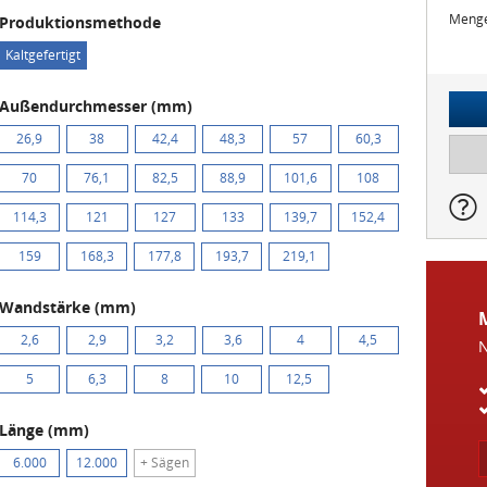
Meng
Produktionsmethode
Kaltgefertigt
Außendurchmesser (mm)
26,9
38
42,4
48,3
57
60,3
70
76,1
82,5
88,9
101,6
108
114,3
121
127
133
139,7
152,4
159
168,3
177,8
193,7
219,1
Wandstärke (mm)
2,6
2,9
3,2
3,6
4
4,5
N
5
6,3
8
10
12,5
Länge (mm)
6.000
12.000
+ Sägen