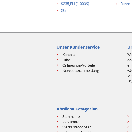
S235JRH (1.0039)
Rohre
Stahl
Unser Kundenservice
Un
Kontakt
We
Hilfe
od
Onlineshop-Vorteile
er
Newsletteranmeldung
+4
Mo
Fr.
Ähnliche Kategorien
Stahlrohre
V2A Rohre
Vierkantrohr Stahl